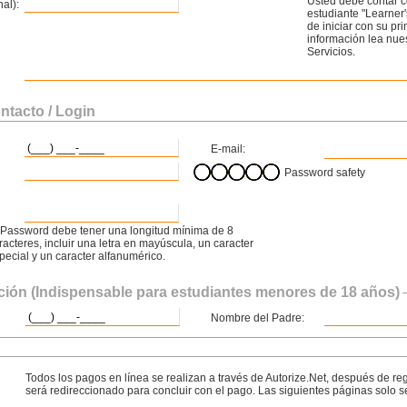
Usted debe contar 
al):
estudiante "Learner'
de iniciar con su p
información lea nue
Servicios.
ntacto / Login
E-mail:
Password safety
 Password debe tener una longitud mínima de 8
racteres, incluir una letra en mayúscula, un caracter
pecial y un caracter alfanumérico.
ción (Indispensable para estudiantes menores de 18 años)
Nombre del Padre:
Todos los pagos en línea se realizan a través de Autorize.Net, después de re
será redireccionado para concluir con el pago. Las siguientes páginas solo s