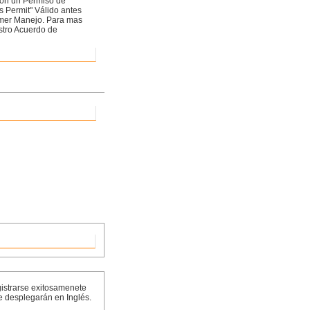
con un Permiso de
s Permit" Válido antes
rimer Manejo. Para mas
stro Acuerdo de
gistrarse exitosamenete
e desplegarán en Inglés.